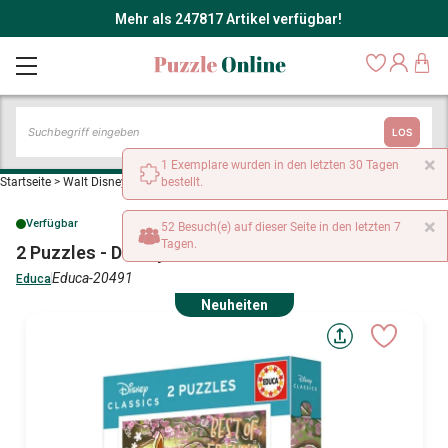
Mehr als 247817 Artikel verfügbar!
LOS
×
1 Exemplare wurden in den letzten 30 Tagen
Startseite
>
Walt Disney Puzzles
bestellt.
>
2 Puzzles - Disney Classics
×
Verfügbar
52 Besuch(e) auf dieser Seite in den letzten 7
Tagen.
2 Puzzles - Disney Classics
Educa-20491
Educa
Neuheiten