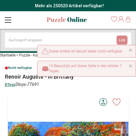
Mehr als 250520 Artikel verfügbar!
LOS
×
Dieser Artikel ist derzeit leider nicht verfügbar.
Startseite
>
Puzzle - Kunst
>
Renoir Auguste - In Brittany
×
15 Besuch(e) auf dieser Seite in den letzten 7
Nicht verfügbar
Tagen.
Renoir Auguste - In Brittany
Dtoys-77691
DToys