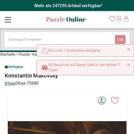
Mehr als 247295 Artikel verfügbar!
LOS
×
Nur noch 1 Exemplare verfügbar.
Startseite
>
Puzzle - Kunst
>
Konstantin Makovsky
×
59 Besuch(e) auf dieser Seite in den letzten 7
Verfügbar
Tagen.
Konstantin Makovsky
Dtoys-75680
DToys