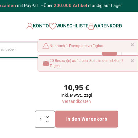
ezahlen
200.000 Artikel
mit PayPal
–
Über
ständig auf Lager
KONTO
WUNSCHLISTE
WARENKORB
×
Nur noch 1 Exemplare verfügbar.
LOS
×
20 Besuch(e) auf dieser Seite in den letzten 7
Tagen.
10,95 €
inkl. MwSt., zzgl
Versandkosten
In den Warenkorb