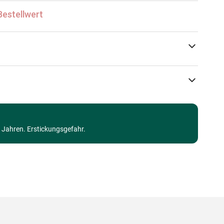
Bestellwert
DToys
Puzzle - Kunst
3 Jahren. Erstickungsgefahr.
Puzzle für Erwachsene (500 bis 48000 Teile)
5947502870029
1000 Teile
68 x 47 cm