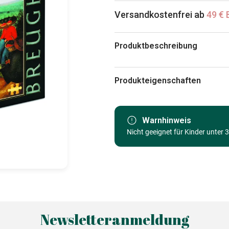
Versandkostenfrei ab
49 € 
Produktbeschreibung
Puzzlefläche : 68 x 47 cm
Produkteigenschaften
Marke
Kategorie
Warnhinweis
Nicht geeignet für Kinder unter 
Alter
Herkunft
EAN
Teileanzahl
Maße
Newsletteranmeldung