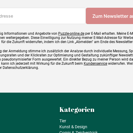
ig Informationen und Angebote von
Puzzle-online.de
per E-Mail erhalten. Meine E-M
en weitergegeben. Diese Einwilligung zur Nutzung meiner E-Mail-Adresse für Werb
g für die Zukunft widerrufen, indem ich den Link „Abmelden" am Ende des Newsletter
g der Anmeldung stimme ich zusätzlich der Analyse durch individuelle Messung, S
ngsraten und der Klickraten zur Optimierung und Gestaltung zukünftiger Newslette
 pseudonymisierter Form ausgewertet. Ein direkter Bezug zu meiner Person wird d
 kann ich jederzeit mit Wirkung für die Zukunft beim
Kundenservice
widerrufen. Wei
rer Datenschutzerklärung.
Kategorien
Tier
Kunst & Design
Comic & Zeichentrick