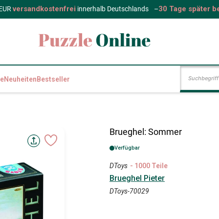
versandkostenfrei
30 Tage später b
 EUR
innerhalb Deutschlands
–
e
Neuheiten
Bestseller
Brueghel: Sommer
Verfügbar
DToys
- 1000 Teile
Brueghel Pieter
DToys-70029