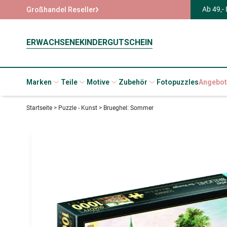
Ab 49,-
Großhandel Reseller
ERWACHSENE
KINDER
GUTSCHEIN
Marken
Teile
Motive
Zubehör
Fotopuzzles
Angebot
Startseite
>
Puzzle - Kunst
>
Brueghel: Sommer