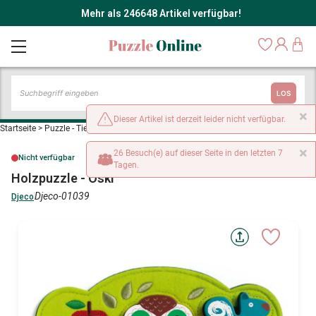
Mehr als 246648 Artikel verfügbar!
LOS
×
Dieser Artikel ist derzeit leider nicht verfügbar.
Startseite
>
Puzzle - Tierpuzzles
>
Holzpuzzle - Oski
×
26 Besuch(e) auf dieser Seite in den letzten 7
Nicht verfügbar
Tagen.
Holzpuzzle - Oski
Djeco-01039
Djeco