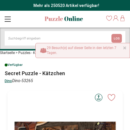
Mehr als 250520 Artikel verfügbar!
LOS
×
29 Besuch(e) auf dieser Seite in den letzten 7
Startseite
>
Puzzles - Katzen
>
Tagen.
Secret Puzzle - Kätzchen
Verfügbar
Secret Puzzle - Kätzchen
Dino-53265
Dino