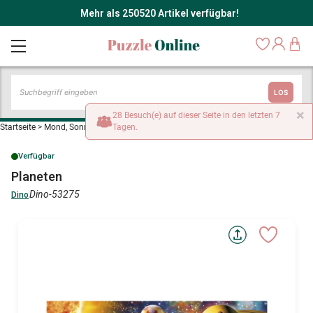
Mehr als 250520 Artikel verfügbar!
LOS
×
28 Besuch(e) auf dieser Seite in den letzten 7
Startseite
>
Mond, Sonne und Planeten
Tagen.
>
Planeten
Verfügbar
Planeten
Dino-53275
Dino