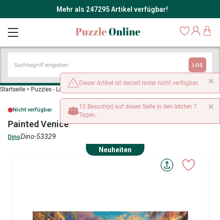
Mehr als 247295 Artikel verfügbar!
LOS
×
Dieser Artikel ist derzeit leider nicht verfügbar.
Startseite
>
Puzzles - Länder: Italien
>
Painted Venice
×
12 Besuch(e) auf dieser Seite in den letzten 7
Nicht verfügbar
Tagen.
Painted Venice
Dino-53329
Dino
Neuheiten