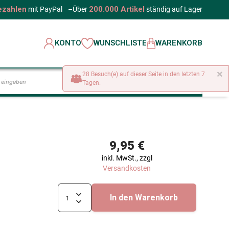
ezahlen
200.000 Artikel
mit PayPal
–
Über
ständig auf Lager
KONTO
WUNSCHLISTE
WARENKORB
×
28 Besuch(e) auf dieser Seite in den letzten 7
LOS
Tagen.
9,95 €
inkl. MwSt., zzgl
Versandkosten
In den Warenkorb