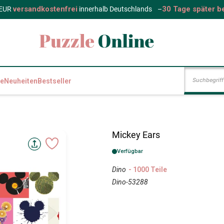
versandkostenfrei
30 Tage später b
 EUR
innerhalb Deutschlands
–
e
Neuheiten
Bestseller
Mickey Ears
Verfügbar
Dino
- 1000 Teile
Dino-53288