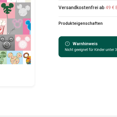
Versandkostenfrei ab
49 € 
Produkteigenschaften
Marke
Kategorie
Warnhinweis
Nicht geeignet für Kinder unter 
Alter
Herkunft
EAN
Teileanzahl
Maße