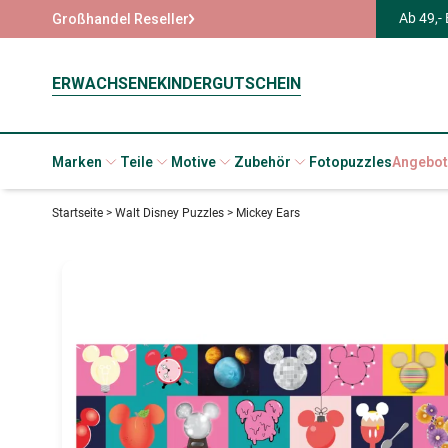
Ab 49,-
Großhandel Reseller
ERWACHSENE
KINDER
GUTSCHEIN
Marken
Teile
Motive
Zubehör
Fotopuzzles
Angebot
Startseite
>
Walt Disney Puzzles
>
Mickey Ears