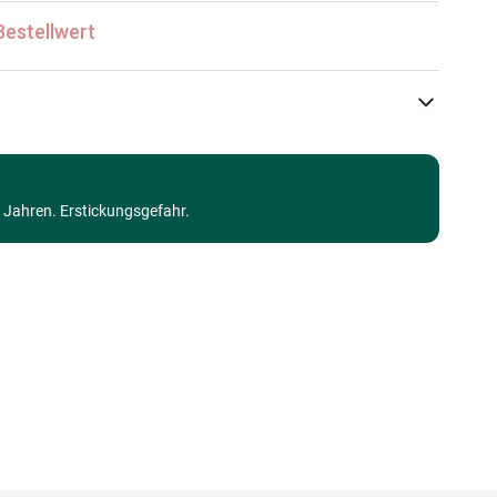
Bestellwert
Dino
Walt Disney Puzzles
3 Jahren. Erstickungsgefahr.
Puzzle für Erwachsene (500 bis 48000 Teile)
Made in Germany
8590878532885
1000 Teile
66 x 47 cm