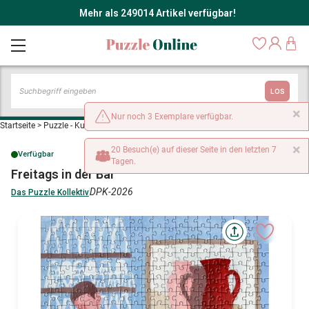
Mehr als 249014 Artikel verfügbar!
LOS
×
Nur noch 3 Exemplare verfügbar.
Startseite
>
Puzzle - Kunst
>
Freitags in der Bar
×
20 Besuch(e) auf dieser Seite in den letzten 7
Verfügbar
Tagen.
Freitags in der Bar
DPK-2026
Das Puzzle Kollektiv