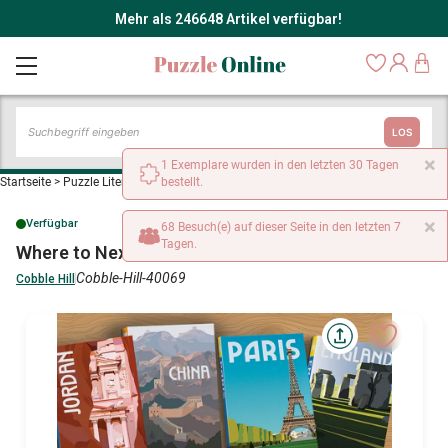
Mehr als 246648 Artikel verfügbar!
LOS
×
1 Exemplare wurden in den letzten 30 Tagen
Startseite
>
Puzzle Literatur, Zeitungen, Zeitschriften
bestellt.
>
Where to Next?
×
Verfügbar
68 Besuch(e) auf dieser Seite in den letzten 7
Tagen.
Where to Next?
Cobble-Hill-40069
Cobble Hill