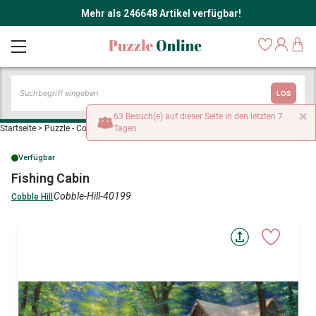
Mehr als 246648 Artikel verfügbar!
LOS
×
63 Besuch(e) auf dieser Seite in den letzten 7
Startseite
>
Puzzle - Cottages und Chalets
Tagen.
>
Fishing Cabin
Verfügbar
Fishing Cabin
Cobble-Hill-40199
Cobble Hill