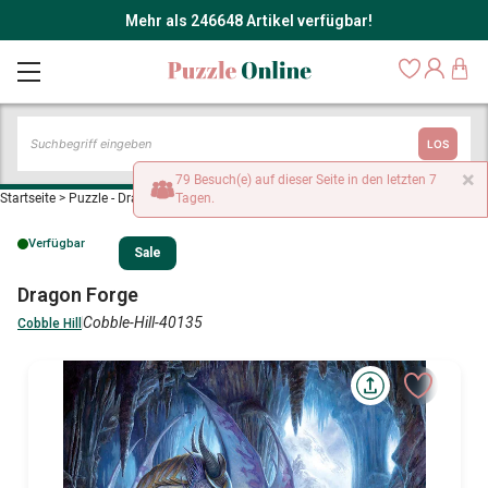
Mehr als 246648 Artikel verfügbar!
LOS
×
79 Besuch(e) auf dieser Seite in den letzten 7
Startseite
>
Puzzle - Drachen
>
Tagen.
Dragon Forge
Verfügbar
Sale
Dragon Forge
Cobble-Hill-40135
Cobble Hill