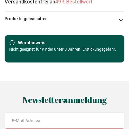
Versandkostenfrei ab
49 € Bestellwert
Produkteigenschaften
Marke
Cobble Hill
Warnhinweis
Kategorie
Nicht geeignet für Kinder unter 3 Jahren. Erstickungsgefahr.
Puzzle - Drachen
Alter
Puzzle für Erwachsene (500 bis
48000 Teile)
Herkunft
Made in Germany
Newsletteranmeldung
EAN
625012401357
Teileanzahl
1000 Teile
Maße
68 x 49 cm