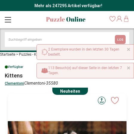
Mehr als 247295 Artikel verfügbar!
LOS
×
2 Exemplare wurden in den letzten 30 Tagen
Startseite
>
Puzzles - Katzen
>
bestellt.
Kittens
×
Verfügbar
113 Besuch(e) auf dieser Seite in den letzten 7
Tagen.
Kittens
Clementoni-35580
Clementoni
Neuheiten