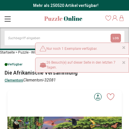
Mehr als 250520 Artikel verfügbar!
LOS
×
Nur noch 1 Exemplare verfügbar.
Startseite
>
Puzzle - Wilde Tiere
>
Die Afrikanische Versammlung
×
26 Besuch(e) auf dieser Seite in den letzten 7
Verfügbar
Tagen.
Die Afrikanische Versammlung
Clementoni-32081
Clementoni