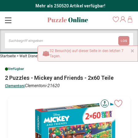
Mehr als 250520 Artikel verfügbar!
LOS
×
32 Besuch(e) auf dieser Seite in den letzten 7
Startseite
>
Walt Disney Puzzles
Tagen.
>
2 Puzzles - Mickey and Friends - 2x60 Teile
Verfügbar
2 Puzzles - Mickey and Friends - 2x60 Teile
Clementoni-21620
Clementoni