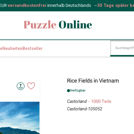
versandkostenfrei
30 Tage später b
 EUR
innerhalb Deutschlands
–
e
Neuheiten
Bestseller
Rice Fields in Vietnam
Verfügbar
Castorland
- 1000 Teile
Castorland-105052