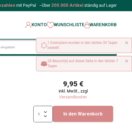
ezahlen
200.000 Artikel
mit PayPal
–
Über
ständig auf Lager
KONTO
WUNSCHLISTE
WARENKORB
×
1 Exemplare wurden in den letzten 30 Tagen
LOS
bestellt.
×
28 Besuch(e) auf dieser Seite in den letzten 7
Tagen.
9,95 €
inkl. MwSt., zzgl
Versandkosten
In den Warenkorb