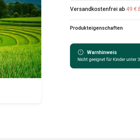
Versandkostenfrei ab
49 € 
Produkteigenschaften
Marke
Kategorie
Warnhinweis
Nicht geeignet für Kinder unter 
Alter
Herkunft
EAN
Teileanzahl
Maße