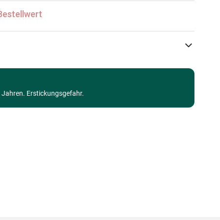
Bestellwert
Castorland
Puzzle - Dekoration kulinarisch
3 Jahren. Erstickungsgefahr.
Puzzle für Erwachsene (500 bis 48000 Teile)
Made in Germany
5904438105052
1000 Teile
47 x 68 cm