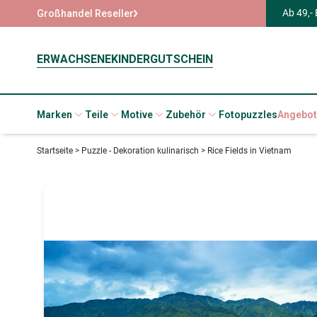
Ab 49,-
Großhandel Reseller
ERWACHSENE
KINDER
GUTSCHEIN
Marken
Teile
Motive
Zubehör
Fotopuzzles
Angebot
Startseite
>
Puzzle - Dekoration kulinarisch
>
Rice Fields in Vietnam