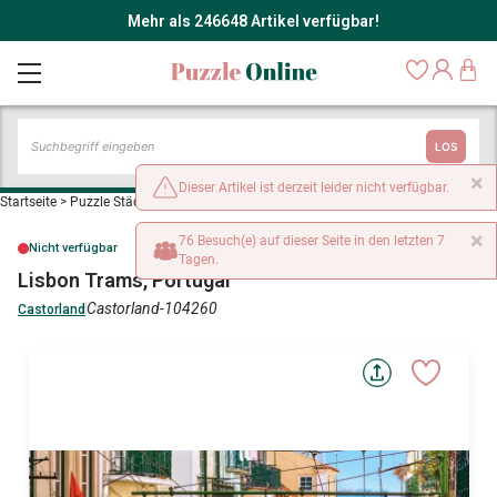
Mehr als 246648 Artikel verfügbar!
LOS
×
Dieser Artikel ist derzeit leider nicht verfügbar.
Startseite
>
Puzzle Städte und Dörfer
>
Lisbon Trams, Portugal
×
76 Besuch(e) auf dieser Seite in den letzten 7
Nicht verfügbar
Tagen.
Lisbon Trams, Portugal
Castorland-104260
Castorland