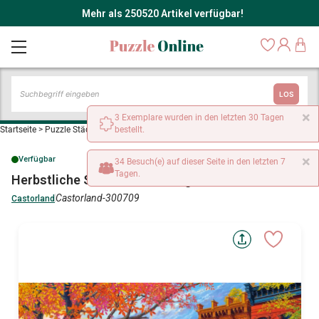
Mehr als 250520 Artikel verfügbar!
LOS
×
3 Exemplare wurden in den letzten 30 Tagen
Startseite
>
Puzzle Städte und Dörfer
bestellt.
>
Herbstliche Stadt auf dem Hügel
×
Verfügbar
34 Besuch(e) auf dieser Seite in den letzten 7
Tagen.
Herbstliche Stadt auf dem Hügel
Castorland-300709
Castorland