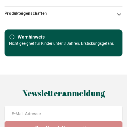
Produkteigenschaften
Marke
Hachette
Warnhinweis
Alter
Nicht geeignet für Kinder unter 3 Jahren. Erstickungsgefahr.
Puzzle für Erwachsene (500 bis
48000 Teile)
Herkunft
Made in Germany
EAN
3663384100383
Newsletteranmeldung
Teileanzahl
1500 Teile
Maße
85 x 61 cm