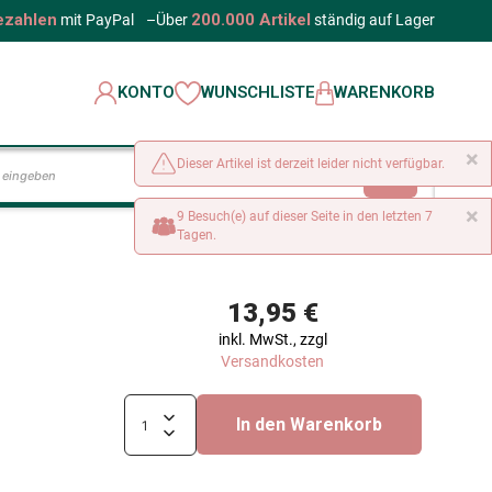
ezahlen
200.000 Artikel
mit PayPal
–
Über
ständig auf Lager
KONTO
WUNSCHLISTE
WARENKORB
×
Dieser Artikel ist derzeit leider nicht verfügbar.
LOS
×
9 Besuch(e) auf dieser Seite in den letzten 7
Tagen.
13,95 €
inkl. MwSt., zzgl
Versandkosten
In den Warenkorb