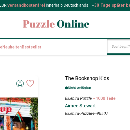
versandkostenfrei
30 Tage später b
 EUR
innerhalb Deutschlands
–
e
Neuheiten
Bestseller
The Bookshop Kids
Nicht verfügbar
Bluebird Puzzle
- 1000 Teile
Aimee Stewart
Bluebird-Puzzle-F-90507