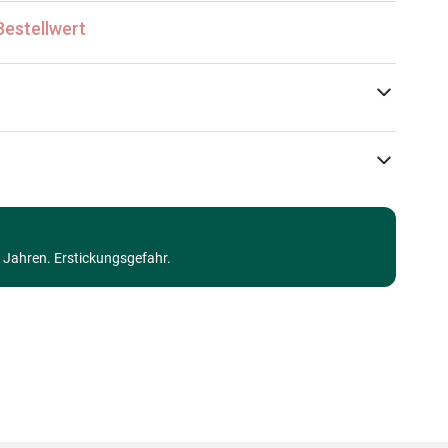
Bestellwert
Bluebird Puzzle
Puzzle Retro und Nostalgie
3 Jahren. Erstickungsgefahr.
Puzzle für Erwachsene (500 bis 48000 Teile)
Made in Germany
3663384905070
1000 Teile
69 x 48 cm