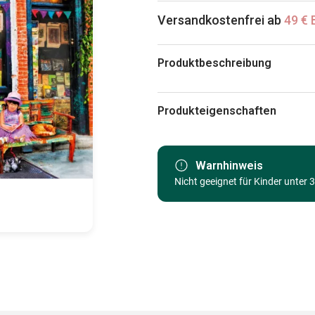
Versandkostenfrei ab
49 € 
Produktbeschreibung
Aimee Stewart / MGL
Produkteigenschaften
Marke
Kategorie
Warnhinweis
Nicht geeignet für Kinder unter 
Alter
Herkunft
EAN
Teileanzahl
Maße