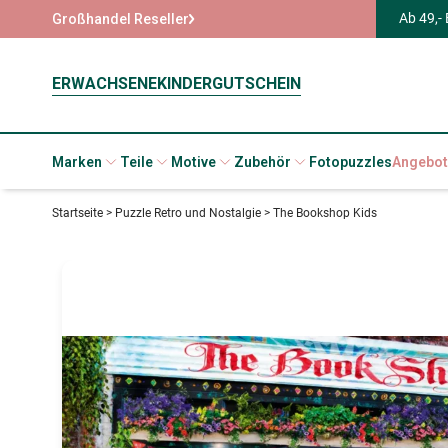
Ab 49,-
Großhandel Reseller
ERWACHSENE
KINDER
GUTSCHEIN
Marken
Teile
Motive
Zubehör
Fotopuzzles
Angebot
Startseite
>
Puzzle Retro und Nostalgie
>
The Bookshop Kids