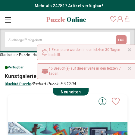
Mehr als 247817 Artikel verfügbar!
LOS
×
1 Exemplare wurden in den letzten 30 Tagen
Startseite
>
Puzzle - Hunde
>
Kunstgalerie für Katzen und Hunde
bestellt.
×
Verfügbar
45 Besuch(e) auf dieser Seite in den letzten 7
Tagen.
Kunstgalerie für Katzen und Hunde
Bluebird-Puzzle-F-91204
Bluebird Puzzle
Neuheiten