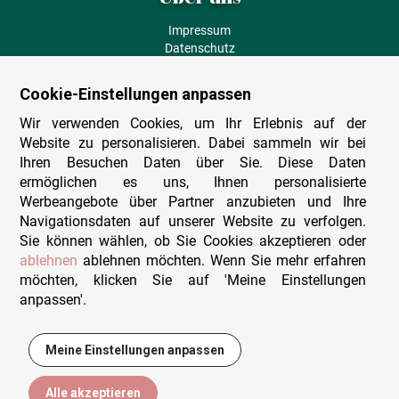
Impressum
Datenschutz
AGB
Fehlende Puzzleteile
Cookie-Einstellungen anpassen
Versand und Lieferung
Zahlungsarten
Wir verwenden Cookies, um Ihr Erlebnis auf der
Herstellungsland
Website zu personalisieren. Dabei sammeln wir bei
Widerruf
Ihren Besuchen Daten über Sie. Diese Daten
ermöglichen es uns, Ihnen personalisierte
Sitemap
Werbeangebote über Partner anzubieten und Ihre
Beratung & Support
Navigationsdaten auf unserer Website zu verfolgen.
Sie können wählen, ob Sie Cookies akzeptieren oder
Wir sind persönlich erreichbar
ablehnen
ablehnen möchten. Wenn Sie mehr erfahren
möchten, klicken Sie auf 'Meine Einstellungen
+49 (0)341 4912 210
anpassen'.
Mo. - Fr. 9-12 und 14-15h30
Kontakt-Formular
Meine Einstellungen anpassen
13,95 €
In den Warenkorb
Alle akzeptieren