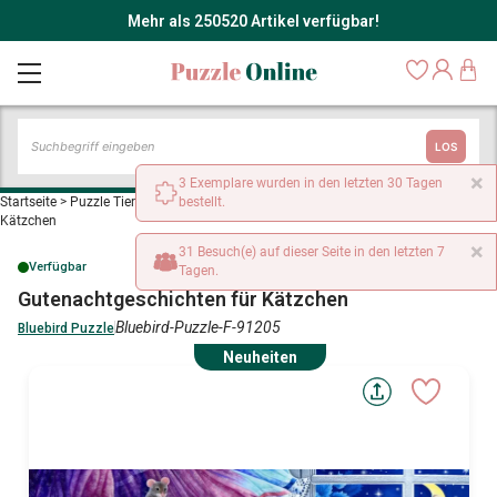
Mehr als 250520 Artikel verfügbar!
LOS
×
3 Exemplare wurden in den letzten 30 Tagen
Startseite
>
Puzzle Tiere - Comics und Zeichnungen
bestellt.
>
Gutenachtgeschichten für
Kätzchen
×
31 Besuch(e) auf dieser Seite in den letzten 7
Verfügbar
Tagen.
Gutenachtgeschichten für Kätzchen
Bluebird-Puzzle-F-91205
Bluebird Puzzle
Neuheiten