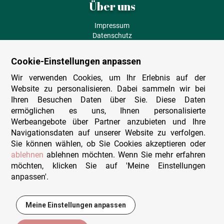
Über uns
Impressum
Datenschutz
AGB
Fehlende Puzzleteile
Cookie-Einstellungen anpassen
Versand und Lieferung
Zahlungsarten
Wir verwenden Cookies, um Ihr Erlebnis auf der
Herstellungsland
Website zu personalisieren. Dabei sammeln wir bei
Widerruf
Ihren Besuchen Daten über Sie. Diese Daten
ermöglichen es uns, Ihnen personalisierte
Sitemap
Werbeangebote über Partner anzubieten und Ihre
Beratung & Support
Navigationsdaten auf unserer Website zu verfolgen.
Sie können wählen, ob Sie Cookies akzeptieren oder
Wir sind persönlich erreichbar
ablehnen
ablehnen möchten. Wenn Sie mehr erfahren
möchten, klicken Sie auf 'Meine Einstellungen
+49 (0)341 4912 210
anpassen'.
Mo. - Fr. 9-12 und 14-15h30
Kontakt-Formular
Meine Einstellungen anpassen
13,95 €
In den Warenkorb