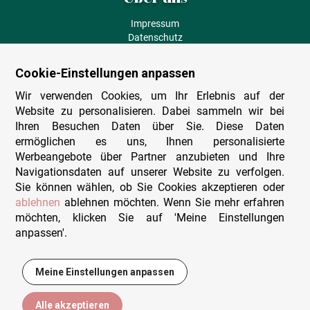
Impressum
Datenschutz
AGB
Fehlende Puzzleteile
Cookie-Einstellungen anpassen
Versand und Lieferung
Zahlungsarten
Wir verwenden Cookies, um Ihr Erlebnis auf der
Herstellungsland
Website zu personalisieren. Dabei sammeln wir bei
Widerruf
Ihren Besuchen Daten über Sie. Diese Daten
ermöglichen es uns, Ihnen personalisierte
Sitemap
Werbeangebote über Partner anzubieten und Ihre
Beratung & Support
Navigationsdaten auf unserer Website zu verfolgen.
Sie können wählen, ob Sie Cookies akzeptieren oder
Wir sind persönlich erreichbar
ablehnen
ablehnen möchten. Wenn Sie mehr erfahren
möchten, klicken Sie auf 'Meine Einstellungen
+49 (0)341 4912 210
anpassen'.
Mo. - Fr. 9-12 und 14-15h30
Kontakt-Formular
Meine Einstellungen anpassen
13,95 €
In den Warenkorb
Alle akzeptieren