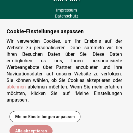
Impressum
Datenschutz
AGB
Fehlende Puzzleteile
Cookie-Einstellungen anpassen
Versand und Lieferung
Zahlungsarten
Wir verwenden Cookies, um Ihr Erlebnis auf der
Herstellungsland
Website zu personalisieren. Dabei sammeln wir bei
Widerruf
Ihren Besuchen Daten über Sie. Diese Daten
ermöglichen es uns, Ihnen personalisierte
Sitemap
Werbeangebote über Partner anzubieten und Ihre
Beratung & Support
Navigationsdaten auf unserer Website zu verfolgen.
Sie können wählen, ob Sie Cookies akzeptieren oder
Wir sind persönlich erreichbar
ablehnen
ablehnen möchten. Wenn Sie mehr erfahren
möchten, klicken Sie auf 'Meine Einstellungen
+49 (0)341 4912 210
anpassen'.
Mo. - Fr. 9-12 und 14-15h30
Kontakt-Formular
Meine Einstellungen anpassen
13,95 €
In den Warenkorb
Alle akzeptieren