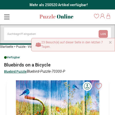
Mehr als 250520 Artikel verfügbar!
LOS
×
23 Besuch(e) auf dieser Seite in den letzten 7
Startseite
>
Puzzle - Vögel
>
Bluebirds on a Bicycle
Tagen.
Verfügbar
Bluebirds on a Bicycle
Bluebird-Puzzle-70300-P
Bluebird Puzzle