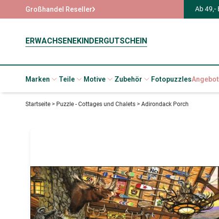
Ab 49,-
Großhandel Reseller
ERWACHSENE
KINDER
GUTSCHEIN
Marken
Teile
Motive
Zubehör
Fotopuzzles
Angebot
Startseite
>
Puzzle - Cottages und Chalets
>
Adirondack Porch