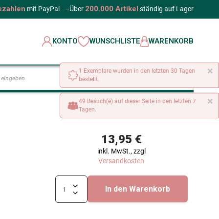
ezahlen
200.000 Artikel
mit PayPal
–
Über
ständig auf Lager
KONTO
WUNSCHLISTE
WARENKORB
×
1 Exemplare wurden in den letzten 30 Tagen
LOS
bestellt.
×
49 Besuch(e) auf dieser Seite in den letzten 7
Tagen.
13,95 €
inkl. MwSt., zzgl
Versandkosten
In den Warenkorb