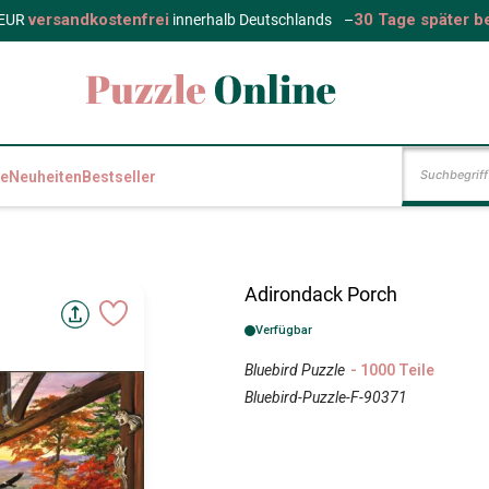
versandkostenfrei
30 Tage später b
 EUR
innerhalb Deutschlands
–
e
Neuheiten
Bestseller
Adirondack Porch
Verfügbar
Bluebird Puzzle
- 1000 Teile
Bluebird-Puzzle-F-90371