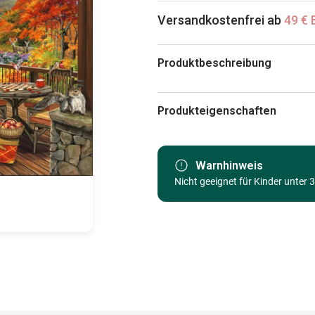
Versandkostenfrei ab
49 € 
Produktbeschreibung
Joelle McIntyre, Licensed by Blue Sk
Produkteigenschaften
Marke
Kategorie
Warnhinweis
Nicht geeignet für Kinder unter 
Alter
Herkunft
EAN
Teileanzahl
Maße