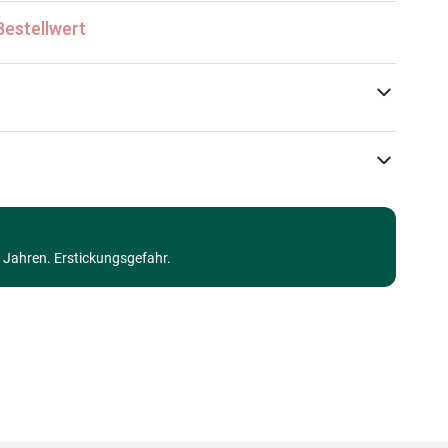
Bestellwert
y Art & Design
Bluebird Puzzle
Puzzle - Cottages und Chalets
3 Jahren. Erstickungsgefahr.
Puzzle für Erwachsene (500 bis 48000 Teile)
Made in Germany
3663384903717
1000 Teile
69 x 48 cm