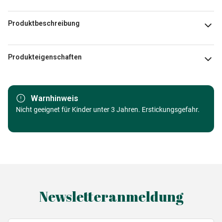
Produktbeschreibung
FoodLoversTravel
Produkteigenschaften
Marke
Hachette
Warnhinweis
Alter
Nicht geeignet für Kinder unter 3 Jahren. Erstickungsgefahr.
Puzzle für Erwachsene (500 bis
48000 Teile)
Herkunft
Made in Germany
EAN
3663384100390
Newsletteranmeldung
Teileanzahl
1000 Teile
Maße
69 x 47 cm