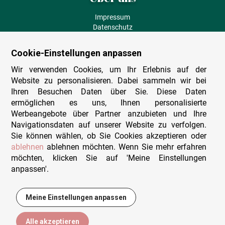
Impressum
Datenschutz
AGB
Fehlende Puzzleteile
Cookie-Einstellungen anpassen
Versand und Lieferung
Zahlungsarten
Wir verwenden Cookies, um Ihr Erlebnis auf der
Herstellungsland
Website zu personalisieren. Dabei sammeln wir bei
Widerruf
Ihren Besuchen Daten über Sie. Diese Daten
ermöglichen es uns, Ihnen personalisierte
Sitemap
Werbeangebote über Partner anzubieten und Ihre
Beratung & Support
Navigationsdaten auf unserer Website zu verfolgen.
Sie können wählen, ob Sie Cookies akzeptieren oder
Wir sind persönlich erreichbar
ablehnen
ablehnen möchten. Wenn Sie mehr erfahren
möchten, klicken Sie auf 'Meine Einstellungen
+49 (0)341 4912 210
anpassen'.
Mo. - Fr. 9-12 und 14-15h30
Kontakt-Formular
Meine Einstellungen anpassen
22,95 €
In den Warenkorb
Alle akzeptieren