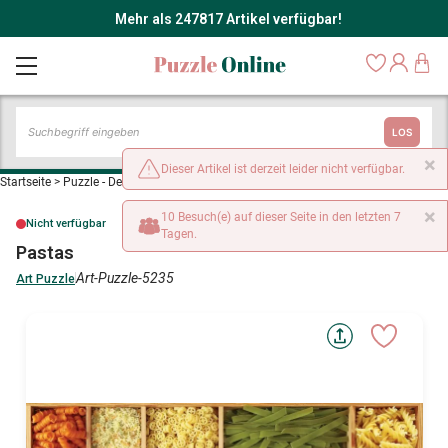
Mehr als 247817 Artikel verfügbar!
LOS
×
Dieser Artikel ist derzeit leider nicht verfügbar.
Startseite
>
Puzzle - Dekoration und Objekte
>
Pastas
×
10 Besuch(e) auf dieser Seite in den letzten 7
Nicht verfügbar
Tagen.
Pastas
Art-Puzzle-5235
Art Puzzle