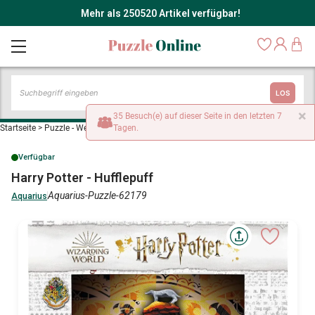
Mehr als 250520 Artikel verfügbar!
LOS
×
35 Besuch(e) auf dieser Seite in den letzten 7
Startseite
>
Puzzle - Werbe- und Kinoplakate
Tagen.
>
Harry Potter - Hufflepuff
Verfügbar
Harry Potter - Hufflepuff
Aquarius-Puzzle-62179
Aquarius