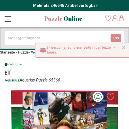
Mehr als 246648 Artikel verfügbar!
LOS
×
87 Besuch(e) auf dieser Seite in den letzten 7
Startseite
>
Puzzle - Werbe- und Kinoplakate
Tagen.
>
Elf
Verfügbar
Elf
Aquarius-Puzzle-65366
Aquarius