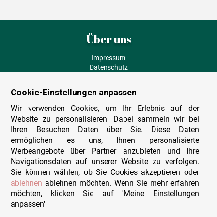
Über uns
Impressum
Datenschutz
AGB
Fehlende Puzzleteile
Cookie-Einstellungen anpassen
Versand und Lieferung
Zahlungsarten
Wir verwenden Cookies, um Ihr Erlebnis auf der
Herstellungsland
Website zu personalisieren. Dabei sammeln wir bei
Widerruf
Ihren Besuchen Daten über Sie. Diese Daten
ermöglichen es uns, Ihnen personalisierte
Sitemap
Werbeangebote über Partner anzubieten und Ihre
Beratung & Support
Navigationsdaten auf unserer Website zu verfolgen.
Sie können wählen, ob Sie Cookies akzeptieren oder
Wir sind persönlich erreichbar
ablehnen
ablehnen möchten. Wenn Sie mehr erfahren
möchten, klicken Sie auf 'Meine Einstellungen
+49 (0)341 4912 210
anpassen'.
Mo. - Fr. 9-12 und 14-15h30