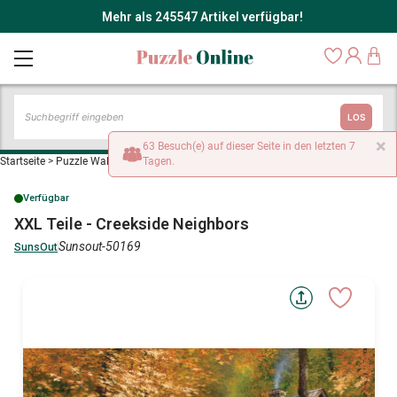
Mehr als 245547 Artikel verfügbar!
LOS
×
63 Besuch(e) auf dieser Seite in den letzten 7
Startseite
>
Puzzle Wald, Blumen und Gärten
Tagen.
>
XXL Teile - Creekside Neighbors
Verfügbar
XXL Teile - Creekside Neighbors
Sunsout-50169
SunsOut