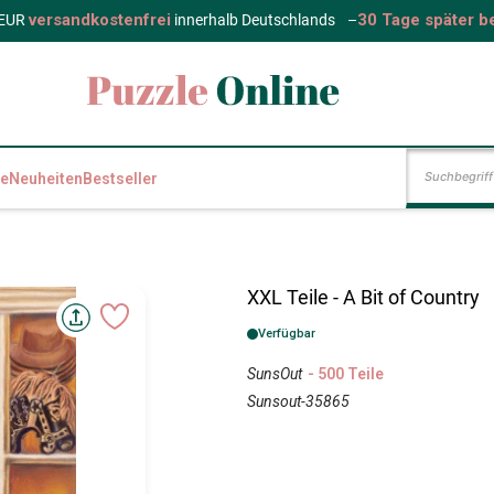
versandkostenfrei
30 Tage später b
 EUR
innerhalb Deutschlands
–
e
Neuheiten
Bestseller
XXL Teile - A Bit of Country
Verfügbar
SunsOut
- 500 Teile
Sunsout-35865