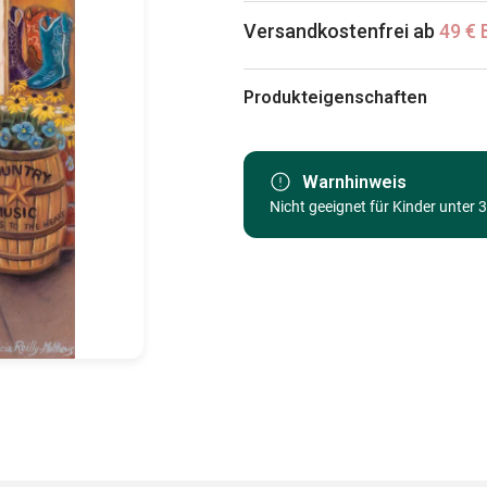
Versandkostenfrei ab
49 € 
Produkteigenschaften
Marke
Kategorie
Warnhinweis
Nicht geeignet für Kinder unter 
Alter
Herkunft
EAN
Teileanzahl
Maße