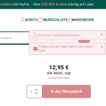
ezahlen
200.000 Artikel
mit PayPal
–
Über
ständig auf Lager
KONTO
WUNSCHLISTE
WARENKORB
×
Nur noch 1 Exemplare verfügbar.
LOS
×
22 Besuch(e) auf dieser Seite in den letzten 7
Tagen.
12,95 €
inkl. MwSt., zzgl
Versandkosten
In den Warenkorb