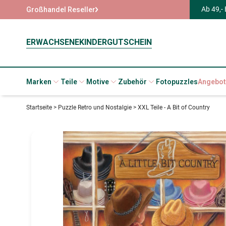
Ab 49,-
Großhandel Reseller
ERWACHSENE
KINDER
GUTSCHEIN
Marken
Teile
Motive
Zubehör
Fotopuzzles
Angebot
Startseite
>
Puzzle Retro und Nostalgie
>
XXL Teile - A Bit of Country