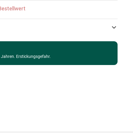
Bestellwert
SunsOut
Puzzle Retro und Nostalgie
3 Jahren. Erstickungsgefahr.
Puzzle für Erwachsene (500 bis 48000 Teile)
Made in Germany
0796780358652
500 Teile
61 x 46 cm