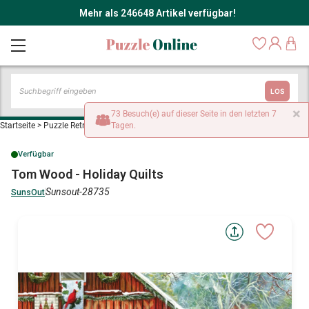
Mehr als 246648 Artikel verfügbar!
LOS
×
73 Besuch(e) auf dieser Seite in den letzten 7
Startseite
>
Puzzle Retro und Nostalgie
Tagen.
>
Tom Wood - Holiday Quilts
Verfügbar
Tom Wood - Holiday Quilts
Sunsout-28735
SunsOut