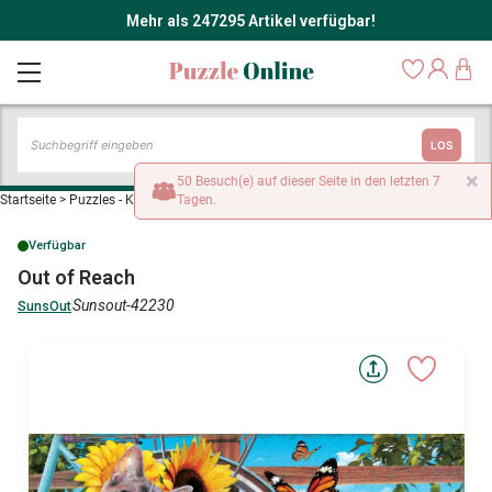
Mehr als 247295 Artikel verfügbar!
LOS
×
50 Besuch(e) auf dieser Seite in den letzten 7
Startseite
>
Puzzles - Katzen
>
Tagen.
Out of Reach
Verfügbar
Out of Reach
Sunsout-42230
SunsOut