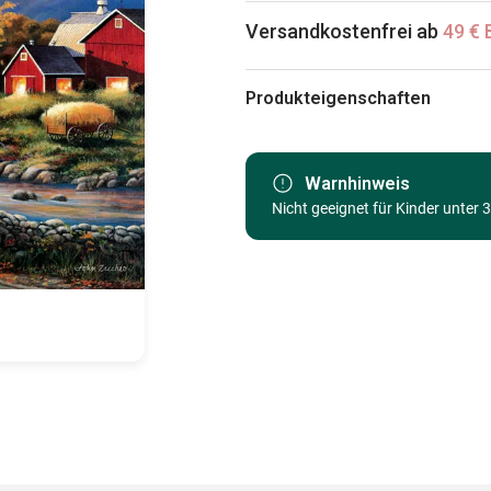
Versandkostenfrei ab
49 € 
Produkteigenschaften
Marke
Kategorie
Warnhinweis
Nicht geeignet für Kinder unter 
Alter
Herkunft
EAN
Teileanzahl
Maße