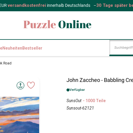
versandkostenfrei
30 Tage später b
 EUR
innerhalb Deutschlands
–
e
Neuheiten
Bestseller
ek Road
John Zaccheo - Babbling Cr
Verfügbar
SunsOut
- 1000 Teile
Sunsout-62121