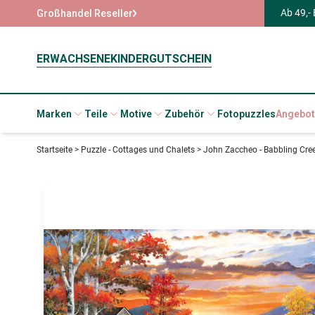
Ab 49,-
Großhandel Reseller
ERWACHSENE
KINDER
GUTSCHEIN
Marken
Teile
Motive
Zubehör
Fotopuzzles
Angebot
Startseite
>
Puzzle - Cottages und Chalets
>
John Zaccheo - Babbling Cre