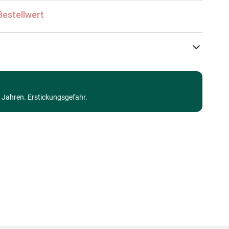
Bestellwert
SunsOut
Puzzle - Cottages und Chalets
3 Jahren. Erstickungsgefahr.
Puzzle für Erwachsene (500 bis 48000 Teile)
Made in Germany
0796780621213
1000 Teile
69 x 51 cm