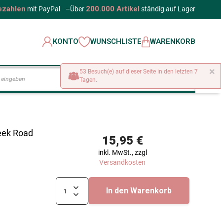
ezahlen
200.000 Artikel
mit PayPal
–
Über
ständig auf Lager
KONTO
WUNSCHLISTE
WARENKORB
×
53 Besuch(e) auf dieser Seite in den letzten 7
LOS
Tagen.
eek Road
15,95 €
inkl. MwSt., zzgl
Versandkosten
In den Warenkorb