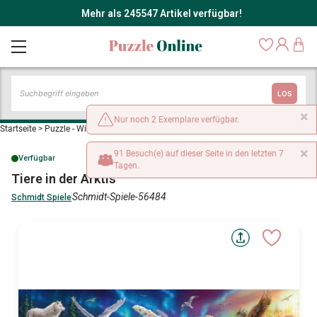
Mehr als 245547 Artikel verfügbar!
LOS
×
Nur noch 2 Exemplare verfügbar.
Startseite
>
Puzzle - Wilde Tiere
>
Tiere in der Arktis
×
91 Besuch(e) auf dieser Seite in den letzten 7
Verfügbar
Tagen.
Tiere in der Arktis
Schmidt-Spiele-56484
Schmidt Spiele