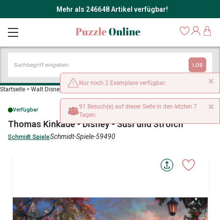
Mehr als 246648 Artikel verfügbar!
LOS
×
Nur noch 2 Exemplare verfügbar.
Startseite
>
Walt Disney Puzzles
>
Thomas Kinkade - Disney - Susi und Strolch
×
91 Besuch(e) auf dieser Seite in den letzten 7
Verfügbar
Tagen.
Thomas Kinkade - Disney - Susi und Strolch
Schmidt-Spiele-59490
Schmidt Spiele