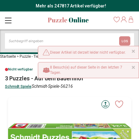
Mehr als 247817 Artikel verfügbar!
LOS
×
Dieser Artikel ist derzeit leider nicht verfügbar.
Startseite
>
Puzzle - Tiere vom Bauernhof
>
3 Puzzles - Auf dem Bauernhof
×
8 Besuch(e) auf dieser Seite in den letzten 7
Nicht verfügbar
Tagen.
3 Puzzles - Auf dem Bauernhof
Schmidt-Spiele-56216
Schmidt Spiele