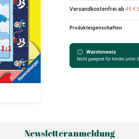
Versandkostenfrei ab
49 € 
Produkteigenschaften
Marke
Kategorie
Warnhinweis
Nicht geeignet für Kinder unter 
Alter
Herkunft
EAN
Teileanzahl
Maße
Newsletteranmeldung