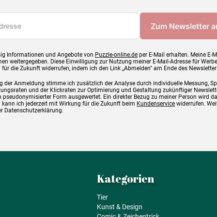
ig Informationen und Angebote von
Puzzle-online.de
per E-Mail erhalten. Meine E-M
en weitergegeben. Diese Einwilligung zur Nutzung meiner E-Mail-Adresse für Werb
g für die Zukunft widerrufen, indem ich den Link „Abmelden" am Ende des Newsletter
g der Anmeldung stimme ich zusätzlich der Analyse durch individuelle Messung, S
ngsraten und der Klickraten zur Optimierung und Gestaltung zukünftiger Newslette
 pseudonymisierter Form ausgewertet. Ein direkter Bezug zu meiner Person wird d
 kann ich jederzeit mit Wirkung für die Zukunft beim
Kundenservice
widerrufen. Wei
rer Datenschutzerklärung.
Kategorien
Tier
Kunst & Design
Comic & Zeichentrick