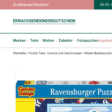
Ab 49,-
Großhandel Reseller
ERWACHSENE
KINDER
GUTSCHEIN
Marken
Teile
Motive
Zubehör
Fotopuzzles
Angebot
Startseite
>
Puzzle Tiere - Comics und Zeichnungen
>
Riesen-Bodenpuzzle -