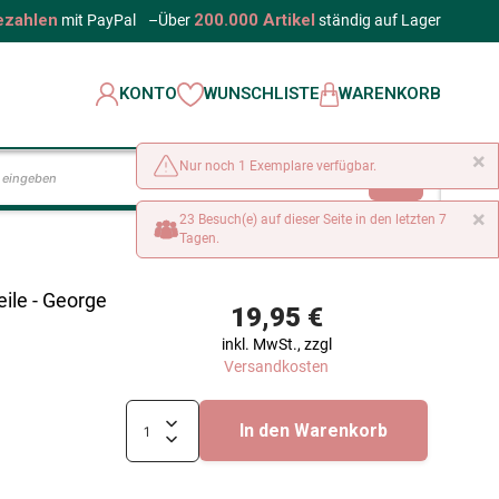
ezahlen
200.000 Artikel
mit PayPal
–
Über
ständig auf Lager
KONTO
WUNSCHLISTE
WARENKORB
×
Nur noch 1 Exemplare verfügbar.
LOS
×
23 Besuch(e) auf dieser Seite in den letzten 7
Tagen.
ile - George
19,95 €
inkl. MwSt., zzgl
Versandkosten
In den Warenkorb