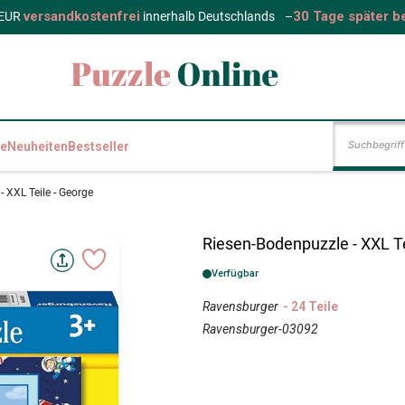
versandkostenfrei
30 Tage später b
 EUR
innerhalb Deutschlands
–
e
Neuheiten
Bestseller
 XXL Teile - George
Riesen-Bodenpuzzle - XXL Te
Verfügbar
Ravensburger
- 24 Teile
Ravensburger-03092