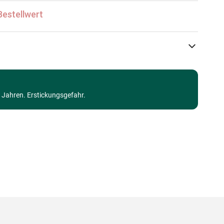
Bestellwert
Ravensburger
Puzzle Tiere - Comics und Zeichnungen
3 Jahren. Erstickungsgefahr.
ab 4 Jahre (21 bis 30 Teile)
Made in Germany
4005556030927
24 Teile
70 x 50 cm