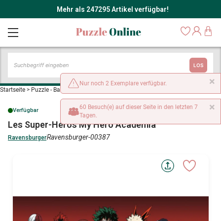
Mehr als 247295 Artikel verfügbar!
LOS
×
Nur noch 2 Exemplare verfügbar.
Startseite
>
Puzzle - Babys und Kinder
>
Les Super-Héros My Hero Academia
×
60 Besuch(e) auf dieser Seite in den letzten 7
Verfügbar
Tagen.
Les Super-Héros My Hero Academia
Ravensburger-00387
Ravensburger