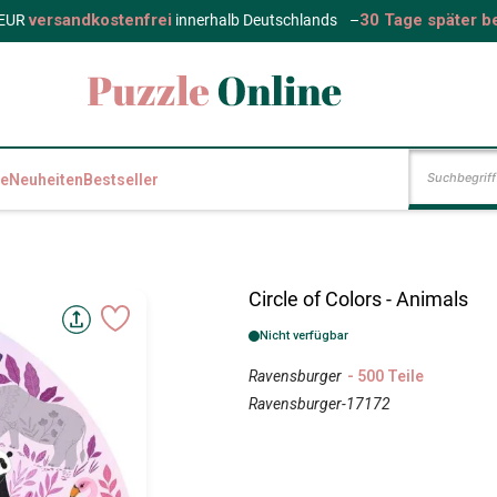
versandkostenfrei
30 Tage später b
 EUR
innerhalb Deutschlands
–
e
Neuheiten
Bestseller
Circle of Colors - Animals
Nicht verfügbar
Ravensburger
- 500 Teile
Ravensburger-17172