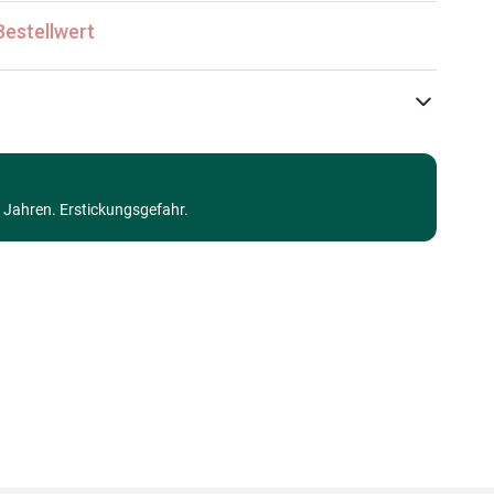
Bestellwert
Ravensburger
Puzzle - Wilde Tiere
3 Jahren. Erstickungsgefahr.
Puzzle für Erwachsene (500 bis 48000 Teile)
Made in Germany
4005556171729
500 Teile
52 x 52 cm