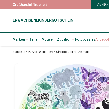
Ab 49,-
Großhandel Reseller
ERWACHSENE
KINDER
GUTSCHEIN
Marken
Teile
Motive
Zubehör
Fotopuzzles
Angebot
Startseite
>
Puzzle - Wilde Tiere
>
Circle of Colors - Animals