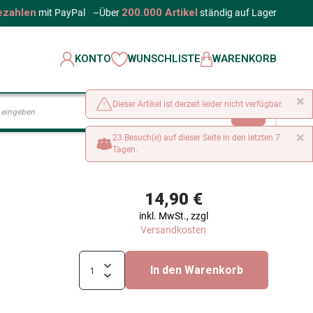
ezahlen
200.000 Artikel
mit PayPal
–
Über
ständig auf Lager
KONTO
WUNSCHLISTE
WARENKORB
×
Dieser Artikel ist derzeit leider nicht verfügbar.
LOS
×
23 Besuch(e) auf dieser Seite in den letzten 7
Tagen.
14,90 €
inkl. MwSt., zzgl
Versandkosten
In den Warenkorb