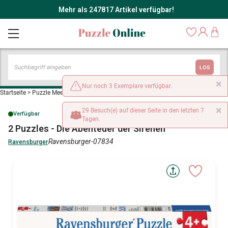
Mehr als 247817 Artikel verfügbar!
LOS
×
Nur noch 3 Exemplare verfügbar.
Startseite
>
Puzzle Meerjungfrauen
>
2 Puzzles - Die Abenteuer der Sirenen
×
29 Besuch(e) auf dieser Seite in den letzten 7
Verfügbar
Tagen.
2 Puzzles - Die Abenteuer der Sirenen
Ravensburger-07834
Ravensburger