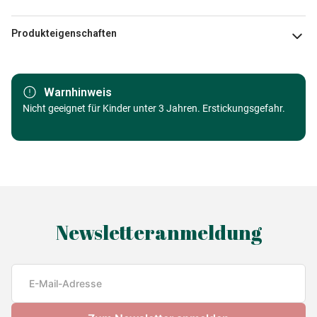
Produkteigenschaften
Marke
Ravensburger
Warnhinweis
Kategorie
Nicht geeignet für Kinder unter 3 Jahren. Erstickungsgefahr.
Puzzle Meerjungfrauen
Alter
ab 4 Jahre (21 bis 30 Teile)
Herkunft
Made in Germany
EAN
4005556078349
Newsletteranmeldung
Teileanzahl
24 Teile
Maße
cm