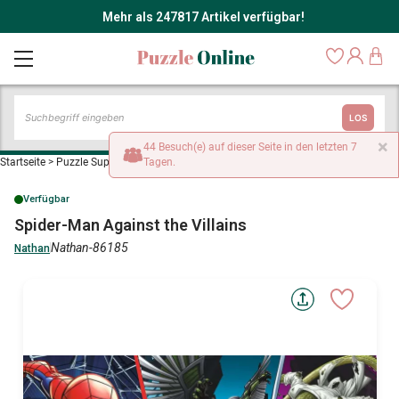
Mehr als 247817 Artikel verfügbar!
LOS
×
44 Besuch(e) auf dieser Seite in den letzten 7
Startseite
>
Puzzle Superhelden
Tagen.
>
Spider-Man Against the Villains
Verfügbar
Spider-Man Against the Villains
Nathan-86185
Nathan