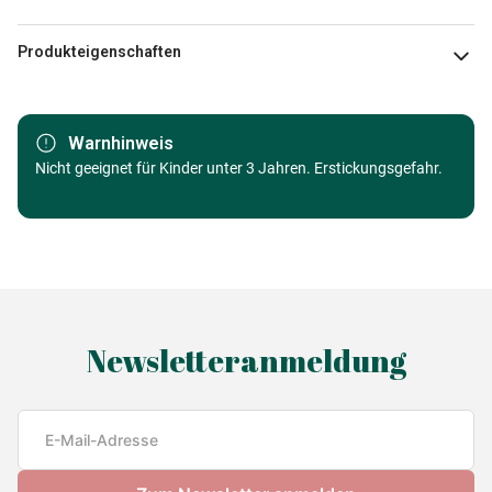
Produkteigenschaften
Marke
Nathan
Warnhinweis
Kategorie
Nicht geeignet für Kinder unter 3 Jahren. Erstickungsgefahr.
Comic Puzzles
Alter
ab 5 Jahre (31 bis 49 Teile)
Herkunft
Made in Germany
EAN
4005556864638
Newsletteranmeldung
Teileanzahl
45 Teile
Maße
cm