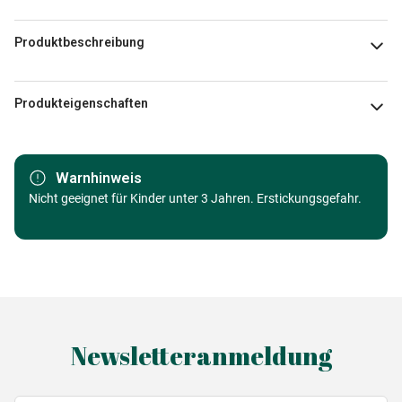
Produktbeschreibung
Adrian Chesterm
Produkteigenschaften
Marke
Master Pieces
Warnhinweis
Kategorie
Nicht geeignet für Kinder unter 3 Jahren. Erstickungsgefahr.
Puzzle Humor und Satire
Alter
Puzzle für Erwachsene (500 bis
48000 Teile)
Herkunft
Made in Germany
Newsletteranmeldung
EAN
705988720437
Teileanzahl
1000 Teile