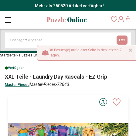
Mehr als 250520 Artikel verfügbar!
LOS
×
38 Besuch(e) auf dieser Seite in den letzten 7
Startseite
>
Puzzle Humor und Satire
Tagen.
>
XXL Teile - Laundry Day Rascals - EZ Grip
Verfügbar
XXL Teile - Laundry Day Rascals - EZ Grip
Master-Pieces-72043
Master Pieces