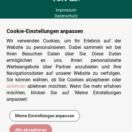
Impressum
Datenschutz
AGB
Fehlende Puzzleteile
Cookie-Einstellungen anpassen
Versand und Lieferung
Zahlungsarten
Wir verwenden Cookies, um Ihr Erlebnis auf der
Herstellungsland
Website zu personalisieren. Dabei sammeln wir bei
Widerruf
Ihren Besuchen Daten über Sie. Diese Daten
ermöglichen es uns, Ihnen personalisierte
Sitemap
Werbeangebote über Partner anzubieten und Ihre
Beratung & Support
Navigationsdaten auf unserer Website zu verfolgen.
Sie können wählen, ob Sie Cookies akzeptieren oder
Wir sind persönlich erreichbar
ablehnen
ablehnen möchten. Wenn Sie mehr erfahren
möchten, klicken Sie auf 'Meine Einstellungen
+49 (0)341 4912 210
anpassen'.
Mo. - Fr. 9-12 und 14-15h30
Kontakt-Formular
Meine Einstellungen anpassen
15,95 €
In den Warenkorb
Alle akzeptieren