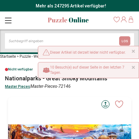
Mehr als 247295 Artikel verfügbar!
LOS
×
Dieser Artikel ist derzeit leider nicht verfügbar.
Startseite
>
Puzzle - Weltkarten
>
Nationalparks - Great Smoky Mountains
×
10 Besuch(e) auf dieser Seite in den letzten 7
Nicht verfügbar
Tagen.
Nationalparks - Great Smoky Mountains
Master-Pieces-72146
Master Pieces