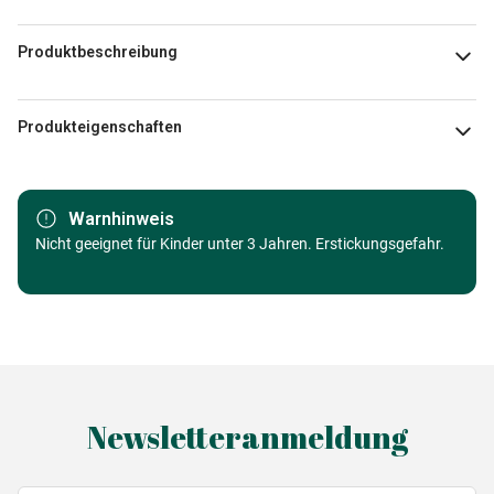
Produktbeschreibung
Bonnie White
Produkteigenschaften
Marke
Master Pieces
Warnhinweis
Kategorie
Nicht geeignet für Kinder unter 3 Jahren. Erstickungsgefahr.
Puzzle Städte und Dörfer
Alter
Puzzle für Erwachsene (500 bis
48000 Teile)
Herkunft
Made in Germany
Newsletteranmeldung
EAN
705988321344
Teileanzahl
500 Teile