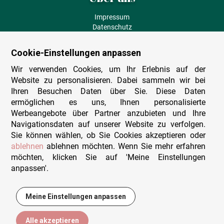
Impressum
Datenschutz
AGB
Fehlende Puzzleteile
Cookie-Einstellungen anpassen
Versand und Lieferung
Zahlungsarten
Wir verwenden Cookies, um Ihr Erlebnis auf der
Herstellungsland
Website zu personalisieren. Dabei sammeln wir bei
Widerruf
Ihren Besuchen Daten über Sie. Diese Daten
ermöglichen es uns, Ihnen personalisierte
Sitemap
Werbeangebote über Partner anzubieten und Ihre
Beratung & Support
Navigationsdaten auf unserer Website zu verfolgen.
Sie können wählen, ob Sie Cookies akzeptieren oder
Wir sind persönlich erreichbar
ablehnen
ablehnen möchten. Wenn Sie mehr erfahren
möchten, klicken Sie auf 'Meine Einstellungen
+49 (0)341 4912 210
anpassen'.
Mo. - Fr. 9-12 und 14-15h30
Kontakt-Formular
Meine Einstellungen anpassen
12,95 €
In den Warenkorb
Alle akzeptieren