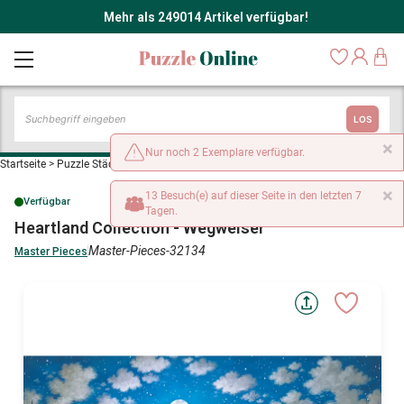
Mehr als 249014 Artikel verfügbar!
LOS
×
Nur noch 2 Exemplare verfügbar.
Startseite
>
Puzzle Städte und Dörfer
>
Heartland Collection - Wegweiser
×
13 Besuch(e) auf dieser Seite in den letzten 7
Verfügbar
Tagen.
Heartland Collection - Wegweiser
Master-Pieces-32134
Master Pieces