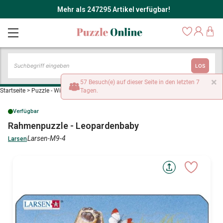
Mehr als 247295 Artikel verfügbar!
LOS
×
57 Besuch(e) auf dieser Seite in den letzten 7
Startseite
>
Puzzle - Wilde Tiere
Tagen.
>
Rahmenpuzzle - Leopardenbaby
Verfügbar
Rahmenpuzzle - Leopardenbaby
Larsen-M9-4
Larsen