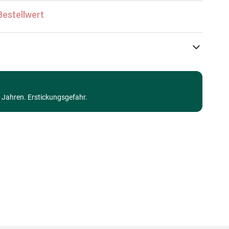
Bestellwert
La Loutre
Puzzle Städte und Dörfer
3 Jahren. Erstickungsgefahr.
Puzzle für Erwachsene (500 bis 48000 Teile)
Made in Germany
3760301336143
1000 Teile
69 x 48 cm