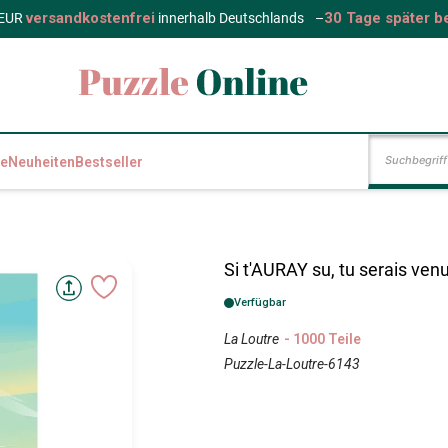
versandkostenfrei
30 Tage später b
 EUR
innerhalb Deutschlands
–
e
Neuheiten
Bestseller
Si t'AURAY su, tu serais ven
Verfügbar
La Loutre
- 1000 Teile
Puzzle-La-Loutre-6143