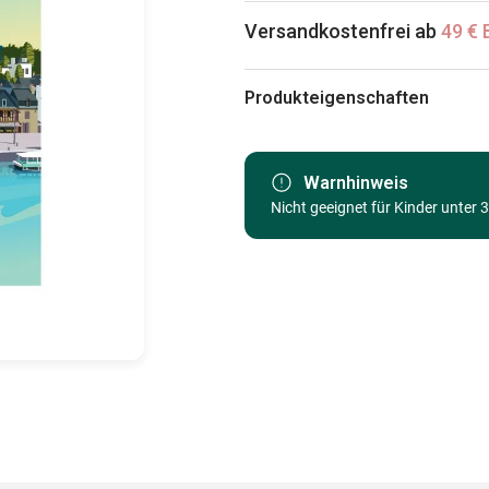
Versandkostenfrei ab
49 € 
Produkteigenschaften
Marke
Kategorie
Warnhinweis
Nicht geeignet für Kinder unter 
Alter
Herkunft
EAN
Teileanzahl
Maße