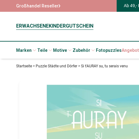
Ab 49,-
Großhandel Reseller
ERWACHSENE
KINDER
GUTSCHEIN
Marken
Teile
Motive
Zubehör
Fotopuzzles
Angebot
Startseite
>
Puzzle Städte und Dörfer
>
Si t'AURAY su, tu serais venu