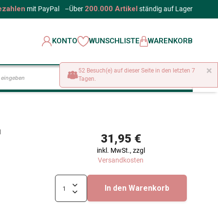
ezahlen
200.000 Artikel
mit PayPal
–
Über
ständig auf Lager
KONTO
WUNSCHLISTE
WARENKORB
×
52 Besuch(e) auf dieser Seite in den letzten 7
LOS
Tagen.
u
31,95 €
inkl. MwSt., zzgl
Versandkosten
In den Warenkorb